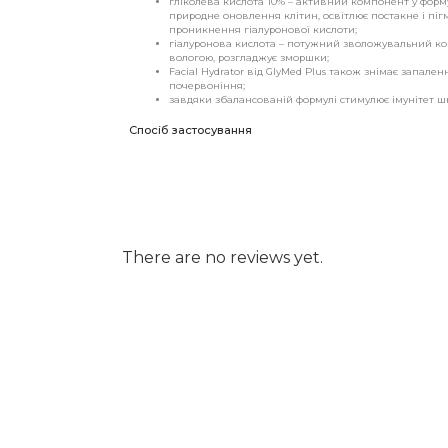
гліколева кислота 10% – активний компонент у формул
природне оновлення клітин, освітлює постакне і піг
проникнення гіалуронової кислоти;
гіалуронова кислота – потужний зволожувальний ко
вологою, розгладжує зморшки;
Facial Hydrator від GlyMed Plus також знімає запале
почервоніння;
завдяки збалансованій формулі стимулює імунітет шкі
Спосіб застосування
There are no reviews yet.