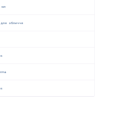
8 мл
 для обличчя
us
arma
us