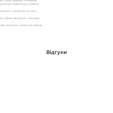
і Facial Hydrator, стимулює
ментацію, забезпечує глибоке
мпонент, заповнює клітини
ння, сприяє загоєнню і зменшує
ри, зміцнює її захисний бар'єр.
Відгуки