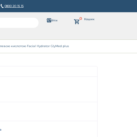
0800 20 15 15
0
Кошик
Увійти
левою кислотою Facial Hydrator GlyMed plus
а