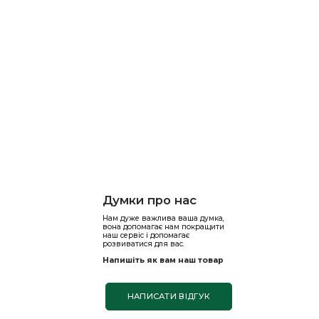
Думки про нас
Нам дуже важлива ваша думка,
вона допомагає нам покращити
наш сервіс і допомагає
розвиватися для вас.
Напишіть як вам наш товар
НАПИСАТИ ВІДГУК