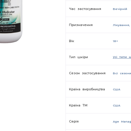
Час застосування
Вечірній
Призначення
Лікування
Вік
18+
Тип шкіри
Усі типи 
Сезон застосування
Всi сезон
Країна виробництва
США
Країна ТМ
США
Серiя
Age Mana