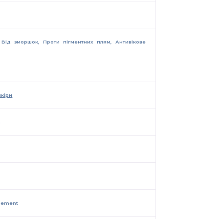
, Від зморшок, Проти пігментних плям, Антивікове
шкіри
и
gement