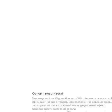
Основні властивості
Зволожуючий засіб для обличчя з 10% гліколевою кислотою Fa
призначений для інтенсивного зволоження, корекції вікових
застосування має виражений омолоджувальний ефект.
Основні властивості та переваги