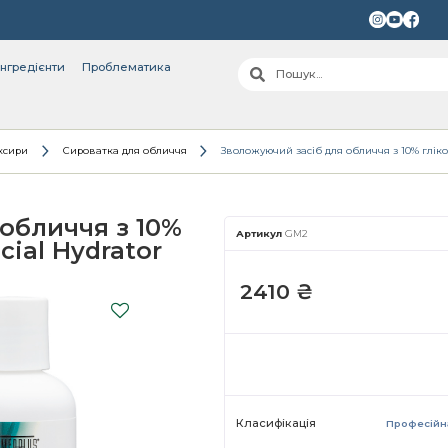
інгредієнти
Проблематика
ксири
Сироватка для обличчя
Зволожуючий засіб для обличчя з 10% гліко
обличчя з 10%
Артикул
GM2
ial Hydrator
2410
₴
Класифікація
Професійн