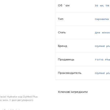
Об `єм
30 мл, 11
Тип
Сироватка
Стать
Для жінок
Бренд
GlyMed pl
Продавець
TOTIS Ph
Производитель
GlyMed pl
Ключові інгредієнти
cial Hydrator від GlyMed Plus
 змін. У разі регулярного