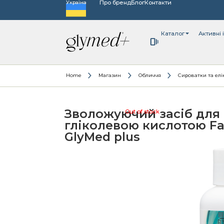
Про бренд
Блог
Контакти
Україна
Каталог
Активні 
Home
Магазин
Обличчя
Сироватки та елі
Зволожуючий засіб для 
Out of stock
гліколевою кислотою Fac
GlyMed plus