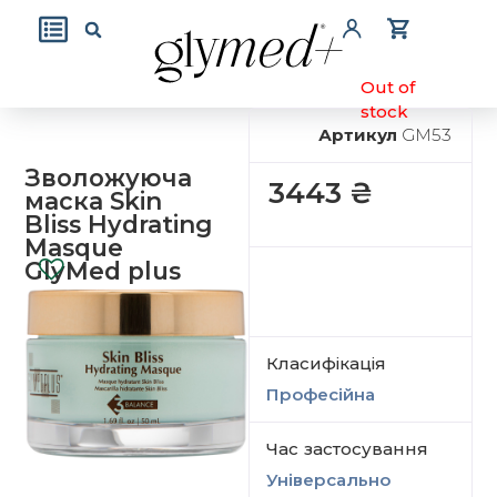
Out of
stock
Артикул
GM53
Зволожуюча
3443
₴
маска Skin
Bliss Hydrating
Masque
GlyMed plus
Класифікація
Професійна
Час застосування
Універсально