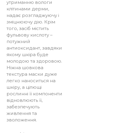
утриманню вологи
клітинами дерми,
надає розгладжуючу і
зміцнюючу дію. Крім
того, засіб містить
фульвову кислоту –
потужний
антиоксидант, завдяки
якому шкіра буде
молодою та здоровою.
Ніжна шовкова
текстура маски дуже
легко наноситься на
шкіру, а цілющі
рослинні її компоненти
відновлюють її,
забезпечують
живлення та
зволоження.