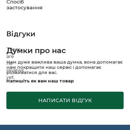
Спосіб
застосування
Відгуки
Думки про нас
There
are
Нам дуже важлива ваша думка, вона допомагає
no
нам покращити наш сервіс і допомагає
reviews
розвиватися для вас.
yet.
Напишіть як вам наш товар
НАПИСАТИ ВІДГУК