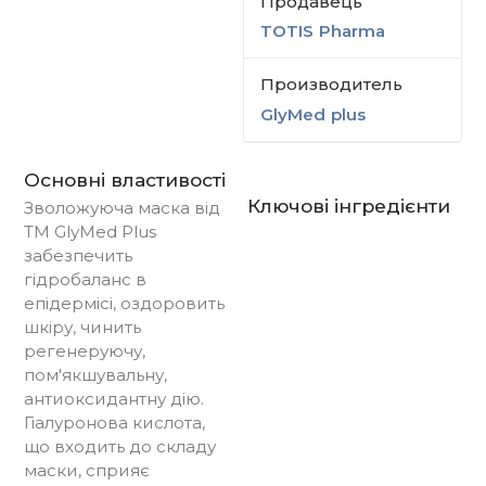
Продавець
TOTIS Pharma
Производитель
GlyMed plus
Основні властивості
Ключові інгредієнти
Зволожуюча маска від
ТМ GlyMed Plus
забезпечить
гідробаланс в
епідермісі, оздоровить
шкіру, чинить
регенеруючу,
пом'якшувальну,
антиоксидантну дію.
Гіалуронова кислота,
що входить до складу
маски, сприяє