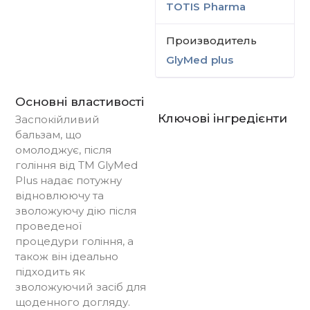
TOTIS Pharma
Производитель
GlyMed plus
Основні властивості
Ключові інгредієнти
Заспокійливий
бальзам, що
омолоджує, після
гоління від ТМ GlyMed
Plus надає потужну
відновлюючу та
зволожуючу дію після
проведеної
процедури гоління, а
також він ідеально
підходить як
зволожуючий засіб для
щоденного догляду.