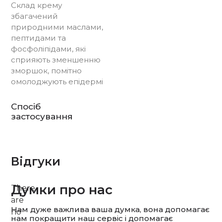
Склад крему
збагачений
природними маслами,
пептидами та
фосфоліпідами, які
сприяють зменшенню
зморшок, помітно
омолоджують епідермі
Спосіб
застосування
Відгуки
Думки про нас
There
are
Нам дуже важлива ваша думка, вона допомагає
no
нам покращити наш сервіс і допомагає