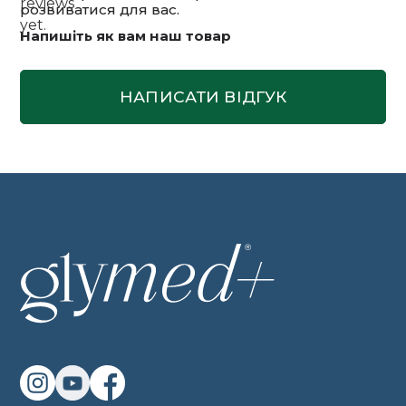
reviews
розвиватися для вас.
yet.
Напишіть як вам наш товар
НАПИСАТИ ВІДГУК