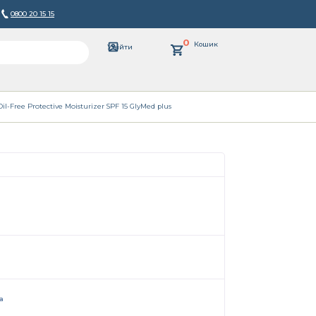
0800 20 15 15
0
Кошик
Увійти
Free Protective Moisturizer SPF 15 GlyMed plus
а