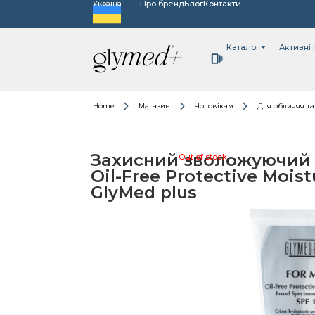
Про бренд
Блог
Контакти
Україна
Каталог
Активні 
Home
Магазин
Чоловікам
Для обличчя та
Захисний зволожуючий 
Out of stock
Oil-Free Protective Moist
GlyMed plus