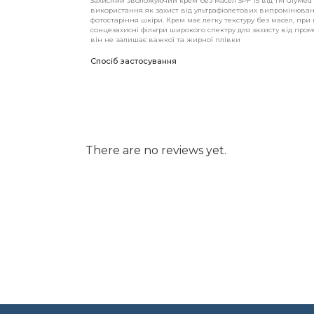
Захисний зволожуючий крем без масел SPF 15 від ТМ GlyMed
використання як захист від ультрафіолетових випромінюва
фотостаріння шкіри. Крем має легку текстуру без масел, при 
сонцезахисні фільтри широкого спектру для захисту від про
він не залишає важкої та жирної плівки
Спосіб застосування
There are no reviews yet.