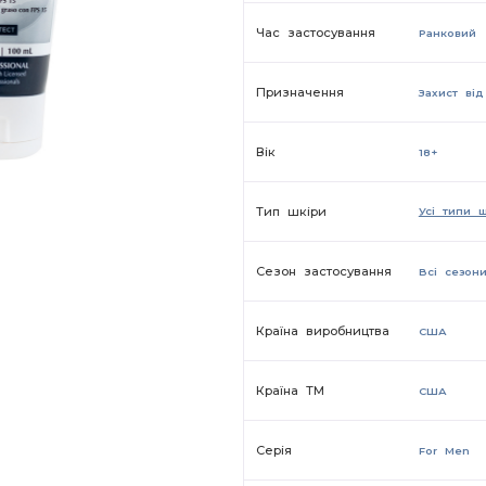
Час застосування
Ранковий
Призначення
Захист ві
Вік
18+
Тип шкіри
Усі типи 
Сезон застосування
Всi сезон
Країна виробництва
США
Країна ТМ
США
Серiя
For Men