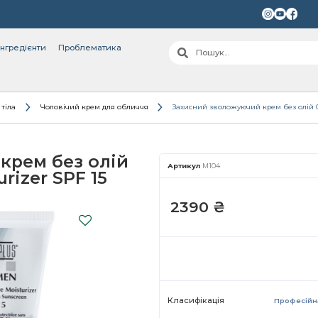
інгредієнти
Проблематика
 тіла
Чоловічий крем для обличчя
Захисний зволожуючий крем без олій Oil-
крем без олій
Артикул
M104
urizer SPF 15
2390
₴
Класифікація
Професійн