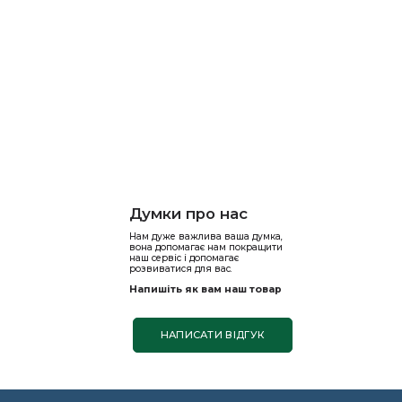
Думки про нас
Нам дуже важлива ваша думка,
вона допомагає нам покращити
наш сервіс і допомагає
розвиватися для вас.
Напишіть як вам наш товар
НАПИСАТИ ВІДГУК