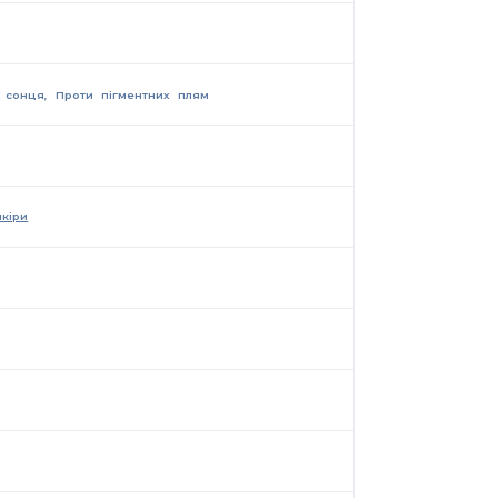
д сонця, Проти пігментних плям
шкіри
и