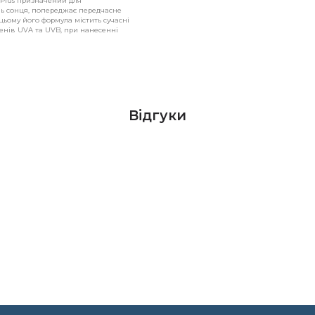
 Plus призначений для
нь сонця, попереджає передчасне
цьому його формула містить сучасні
менів UVA та UVB, при нанесенні
Відгуки