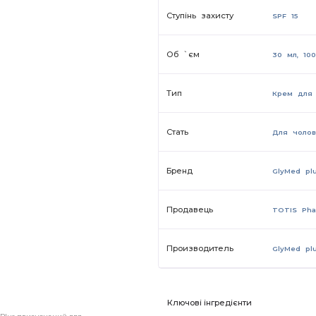
Ступінь захисту
SPF 15
Об `єм
30 мл, 100
Тип
Крем для
Стать
Для чолові
Бренд
GlyMed pl
Продавець
TOTIS Ph
Производитель
GlyMed pl
Ключові інгредієнти