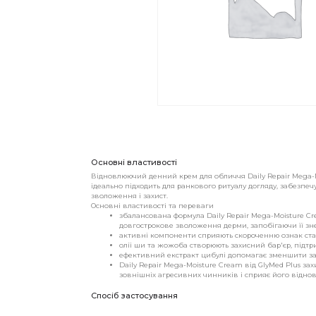
Основні властивості
Відновлюючий денний крем для обличчя Daily Repair Mega-M
ідеально підходить для ранкового ритуалу догляду, забезпе
зволоження і захист.
Основні властивості та переваги
збалансована формула Daily Repair Mega-Moisture Cr
довгострокове зволоження дерми, запобігаючи її з
активні компоненти сприяють скороченню ознак ста
олії ши та жожоба створюють захисний бар'єр, підтр
ефективний екстракт цибулі допомагає зменшити зап
Daily Repair Mega-Moisture Cream від GlyMed Plus з
зовнішніх агресивних чинників і сприяє його відно
Спосіб застосування