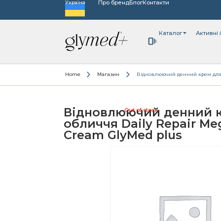
Про бренд
Блог
Контакти
Україна
Каталог
Активні 
Home
Магазин
Відновлюючий денний крем для о
Відновлюючий денний 
Out of stock
обличчя Daily Repair Me
Cream GlyMed plus