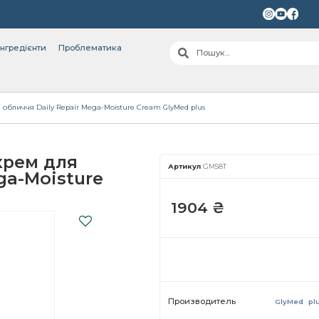
інгредієнти
Проблематика
бличчя Daily Repair Mega-Moisture Cream GlyMed plus
крем для
Артикул
GM58T
ga-Moisture
1904
₴
Производитель
GlyMed pl