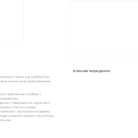
Ключові інгредієнти
oisture Cream від GlyMed Plus
чуючи вашій шкірі довготривале
eam забезпечує глибоке і
неводненню;
ріння і підвищенню пружності;
имуючи м'якість шкіри;
алення і заспокоює епідерміс;
ахищає шкірний покрив від впливу
вленню.