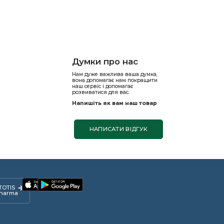
Думки про нас
Нам дуже важлива ваша думка,
вона допомагає нам покращити
наш сервіс і допомагає
розвиватися для вас.
Напишіть як вам наш товар
НАПИСАТИ ВІДГУК
TOTIS
harma