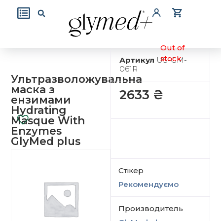
Out of
stock
Артикул
US-GM-
061R
Ультразволожувальна
маска з
2633
₴
ензимами
Hydrating
Masque With
Enzymes
GlyMed plus
Стікер
Рекомендуємо
Производитель