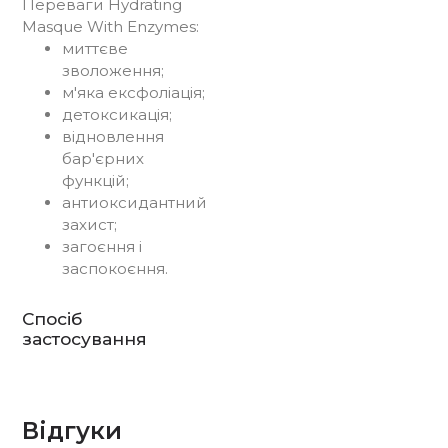
Переваги Hydrating
Masque With Enzymes:
миттєве
зволоження;
м'яка ексфоліація;
детоксикація;
відновлення
бар'єрних
функцій;
антиоксидантний
захист;
загоєння і
заспокоєння.
Спосіб
застосування
Відгуки