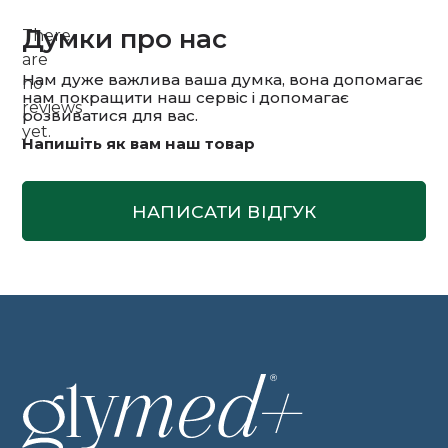
Думки про нас
There
are
Нам дуже важлива ваша думка, вона допомагає
no
нам покращити наш сервіс і допомагає
reviews
розвиватися для вас.
yet.
Напишіть як вам наш товар
НАПИСАТИ ВІДГУК