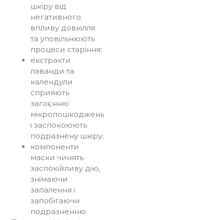
шкіру від
негативного
впливу довкілля
та уповільнюють
процеси старіння;
екстракти
лаванди та
календули
сприяють
загоєнню
мікропошкоджень
і заспокоюють
подразнену шкіру;
компоненти
маски чинять
заспокійливу дію,
знімаючи
запалення і
запобігаючи
подразненню.