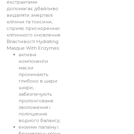
екстрактами
допомагає дбайливо
видаляти змертвілі
клітини та токсини,
сприяє прискоренню
клітинного оновлення.
Властивості Hydrating
Masque With Enzymes:
активні
компоненти
маски
проникають
глибоко в шари
шкіри,
забезпечують
пролонговане
зволоження і
поліпшення
водного балансу;
ензими папаїну і
бромелаїну м'яко