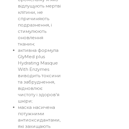
відлущують мертві
клітини, не
спричиняють
подразнення, і
стимулюють
оновлення
тканин;
активна формула
GlyMed plus
Hydrating Masque
With Enzymes
виводить токсини
та забруднення,
відновлює
чистоту і здоров'я
шкіри;
маска насичена
потужними
антиоксидантами,
які захищають