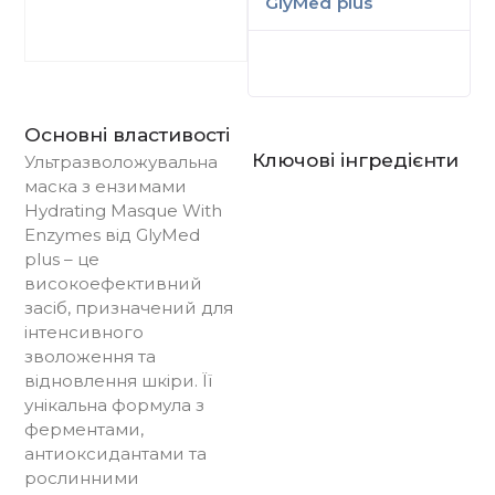
GlyMed plus
Основні властивості
Ключові інгредієнти
Ультразволожувальна
маска з ензимами
Hydrating Masque With
Enzymes від GlyMed
plus – це
високоефективний
засіб, призначений для
інтенсивного
зволоження та
відновлення шкіри. Її
унікальна формула з
ферментами,
антиоксидантами та
рослинними