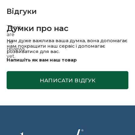
Відгуки
Думки про нас
There
are
Нам дуже важлива ваша думка, вона допомагає
no
нам покращити наш сервіс і допомагає
reviews
розвиватися для вас.
yet.
Напишіть як вам наш товар
НАПИСАТИ ВІДГУК