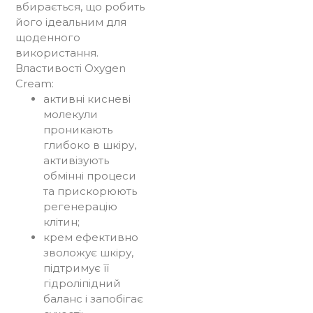
вбирається, що робить
його ідеальним для
щоденного
використання.
Властивості Oxygen
Cream:
активні кисневі
молекули
проникають
глибоко в шкіру,
активізують
обмінні процеси
та прискорюють
регенерацію
клітин;
крем ефективно
зволожує шкіру,
підтримує її
гідроліпідний
баланс і запобігає