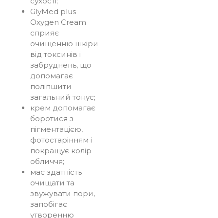
сухості;
GlyMed plus
Oxygen Cream
сприяє
очищенню шкіри
від токсинів і
забруднень, що
допомагає
поліпшити
загальний тонус;
крем допомагає
боротися з
пігментацією,
фотостарінням і
покращує колір
обличчя;
має здатність
очищати та
звужувати пори,
запобігає
утворенню