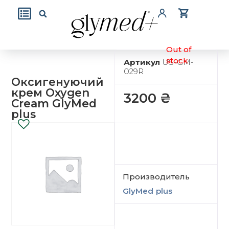
Out of
stock
Артикул
US-GM-
029R
Оксигенуючий
крем Oxygen
3200
₴
Cream GlyMed
plus
Производитель
GlyMed plus