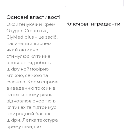
Основні властивості
Ключові інгредієнти
Оксигенуючий крем
Oxygen Cream від
GlyMed plus – це засіб,
насичений киснем,
який активно
стимулює клітинне
оновлення, робить
шкіру неймовірно
м'якою, свіжою та
сяючою. Крем сприяє
виведенню токсинів
на клітинному рівні,
відновлює енергію в
клітинах та підтримує
природний баланс
шкіри. Легка текстура
крему швидко