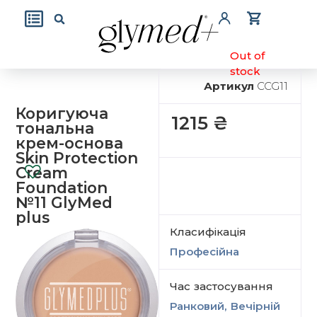
Out of
stock
Артикул
CCG11
Коригуюча
1215
₴
тональна
крем-основа
Skin Protection
Cream
Foundation
№11 GlyMed
plus
Класифікація
Професійна
Час застосування
Ранковий, Вечірній