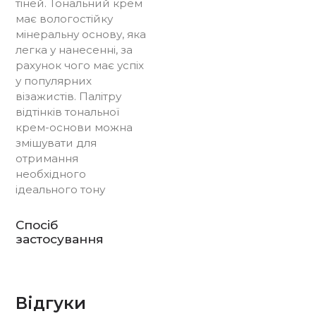
тіней. Тональний крем
має вологостійку
мінеральну основу, яка
легка у нанесенні, за
рахунок чого має успіх
у популярних
візажистів. Палітру
відтінків тональної
крем-основи можна
змішувати для
отримання
необхідного
ідеального тону
Спосіб
застосування
Відгуки