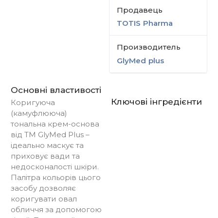
Продавець
TOTIS Pharma
Производитель
GlyMed plus
Основні властивості
Ключові інгредієнти
Коригуюча
(камуфлююча)
тональна крем-основа
від ТМ GlyMed Plus –
ідеально маскує та
приховує вади та
недосконалості шкіри.
Палітра кольорів цього
засобу дозволяє
коригувати овал
обличчя за допомогою