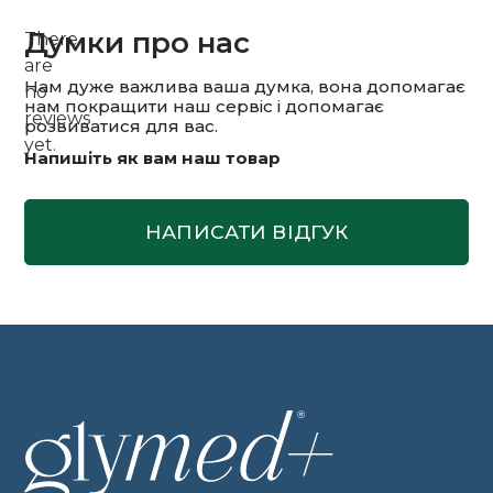
Думки про нас
There
are
Нам дуже важлива ваша думка, вона допомагає
no
нам покращити наш сервіс і допомагає
reviews
розвиватися для вас.
yet.
Напишіть як вам наш товар
НАПИСАТИ ВІДГУК