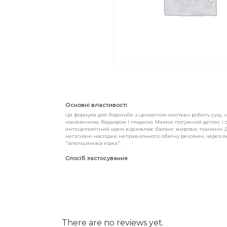
Основні властивості
Ця формула для боротьби з целюлітом миттєво робить суху, 
насиченною, бадьорою і гладкою. Маючи потужний детокс і
антицелюлітний крем відновлює баланс жирової тканини. Д
негативні наслідки неправильного обміну речовин, через як
"апельсинова кірка".
Спосіб застосування
There are no reviews yet.