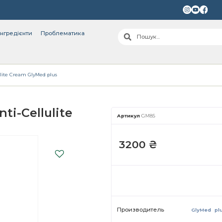
інгредієнти
Проблематика
ite Cream GlyMed plus
i-Cellulite
Артикул
GM85
3200
₴
Производитель
GlyMed pl