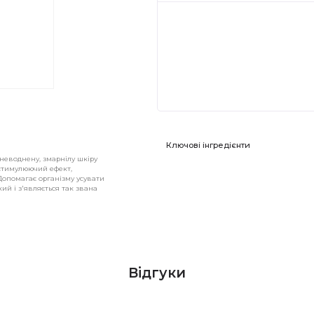
Ключові інгредієнти
зневоднену, змарнілу шкіру
 стимулюючий ефект,
опомагає організму усувати
ий і з'являється так звана
Відгуки