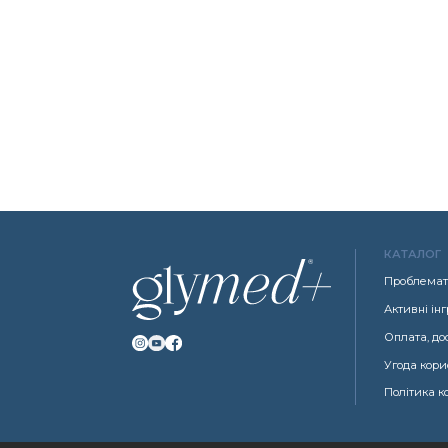
КАТАЛОГ
Проблемат
Активні ін
Оплата, до
Угода кори
Політика к