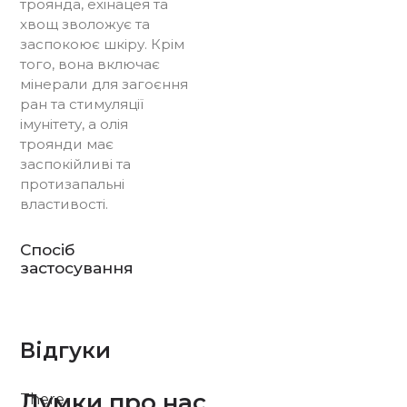
троянда, ехінацея та
хвощ зволожує та
заспокоює шкіру. Крім
того, вона включає
мінерали для загоєння
ран та стимуляції
імунітету, а олія
троянди має
заспокійливі та
протизапальні
властивості.
Спосіб
застосування
Відгуки
Думки про нас
There