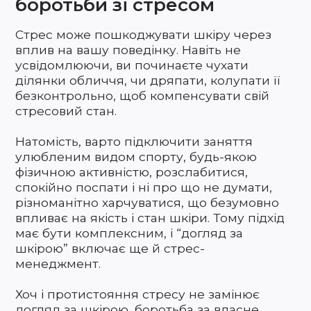
боротьби зі стресом
Стрес може пошкоджувати шкіру через
вплив на вашу поведінку. Навіть не
усвідомлюючи, ви починаєте чухати
ділянки обличчя, чи дряпати, колупати її
безконтрольно, щоб компенсувати свій
стресовий стан.
Натомість, варто підключити заняття
улюбленим видом спорту, будь-якою
фізичною активністю, розслабитися,
спокійно поспати і ні про що не думати,
різноманітно харчуватися, що безумовно
впливає на якість і стан шкіри. Тому підхід
має бути комплексним, і “догляд за
шкірою” включає ще й стрес-
менеджмент.
Хоч і протистояння стресу не замінює
догляд за шкірою, боротьба за власне