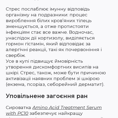
Стрес послаблює імунну відповідь
організму на подразники: процес
вироблення білих кров’яних тілець
зменшується, а отже протистояти
інфекціям стає все важче. Водночас,
унаслідок дії кортизолу, виділяється
гормон гістамін, який відповідає за
алергічні реакції, такі як почервоніння і
свербіж.
Усе в купі підвищує ймовірність
утворення дискомфортних висипів на
шкірі. Стрес, також, може бути причиною
активізації наявних проблем зі шкірою
(екзема, псоріаз, себорейний дерматит).
Уповільнене загоєння ран
Сироватка
Amino Acid Treatment Serum
with PC10
забезпечує найкращу