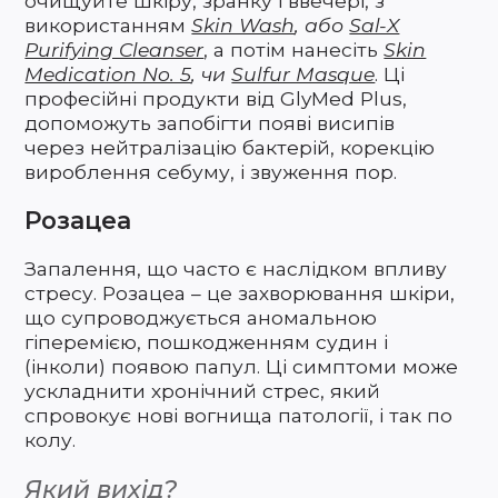
очищуйте шкіру, зранку і ввечері, з
використанням
Skin Wash
, або
Sal-X
Purifying Cleanser
, а потім нанесіть
Skin
Medication No. 5
, чи
Sulfur Masque
. Ці
професійні продукти від GlyMed Plus,
допоможуть запобігти появі висипів
через нейтралізацію бактерій, корекцію
вироблення себуму, і звуження пор.
Розацеа
Запалення, що часто є наслідком впливу
стресу. Розацеа – це захворювання шкіри,
що супроводжується аномальною
гіперемією, пошкодженням судин і
(інколи) появою папул. Ці симптоми може
ускладнити хронічний стрес, який
спровокує нові вогнища патології, і так по
колу.
Який вихід?