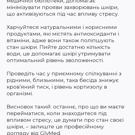
медичної бібліотеки, допомагає
мінімізувати прояви захворювань шкіри,
що активізуються під час впливу стресу.
Харчуйтеся натуральними і корисними
продуктами, які містять антиоксиданти і
вітаміни, адже вони також поліпшують
стан шкіри. Пийте достатню кількість
води, це допомагає шкірі утримувати
оптимальний рівень зволоженості.
Проведіть час у приємному спілкуванні з
рідними, близькими, така бесіда знижує
кров’яний тиск, і рівень кортизолу в
організмі.
Висновок такий: останнє, про що ви маєте
перейматися, коли знаходитеся під
впливом стресу, це думати про стан своєї
шкіри, – залиште це професійному
догляду від GlyMed.