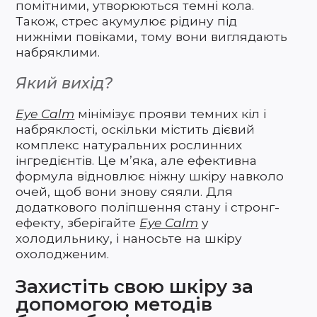
помітними, утворюються темні кола.
Також, стрес акумулює рідину під
нижніми повіками, тому вони виглядають
набряклими.
Який вихід?
Eye Calm
мінімізує прояви темних кіл і
набряклості, оскільки містить дієвий
комплекс натуральних рослинних
інгредієнтів. Це м’яка, але ефективна
формула відновлює ніжну шкіру навколо
очей, щоб вони знову сяяли. Для
додаткового поліпшення стану і стронг-
ефекту, зберігайте
Eye Calm
у
холодильнику, і наносьте на шкіру
охолодженим.
Захистіть свою шкіру за
допомогою методів