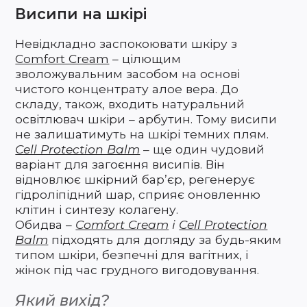
Висипи на шкірі
Невідкладно заспокоювати шкіру з
Comfort Cream
– цілющим
зволожувальним засобом на основі
чистого концентрату алое вера. До
складу, також, входить натуральний
освітлювач шкіри – арбутин. Тому висипи
не залишатимуть на шкірі темних плям.
Cell Protection Balm
– ще один чудовий
варіант для загоєння висипів. Він
відновлює шкірний бар’єр, регенерує
гідроліпідний шар, сприяє оновленню
клітин і синтезу колагену.
Обидва –
Comfort Cream
і
Cell Protection
Balm
підходять для догляду за будь-яким
типом шкіри, безпечні для вагітних, і
жінок під час грудного вигодовування.
Який вихід?