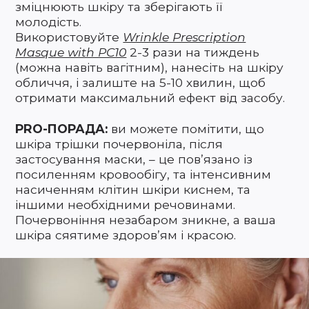
зміцнюють шкіру та зберігають її
молодість.
Використовуйте
Wrinkle Prescription
Masque with PC10
2-3 рази на тиждень
(можна навіть вагітним), нанесіть на шкіру
обличчя, і залиште на 5-10 хвилин, щоб
отримати максимальний ефект від засобу.
PRO-ПОРАДА:
ви можете помітити, що
шкіра трішки почервоніла, після
застосування маски, – це пов’язано із
посиленням кровообігу, та інтенсивним
насиченням клітин шкіри киснем, та
іншими необхідними речовинами.
Почервоніння незабаром зникне, а ваша
шкіра сяятиме здоров’ям і красою.