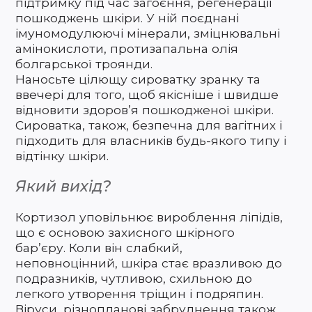
підтримку під час загоєння, регенерації
пошкоджень шкіри. У ній поєднані
імуномодулюючі мінерали, зміцнювальні
амінокислоти, протизапальна олія
болгарської троянди.
Наносьте цілющу сироватку зранку та
ввечері для того, щоб якісніше і швидше
відновити здоров’я пошкодженої шкіри.
Сироватка, також, безпечна для вагітних і
підходить для власників будь-якого типу і
відтінку шкіри.
Який вихід?
Кортизол уповільнює вироблення ліпідів,
що є основою захисного шкірного
бар’єру. Коли він слабкий,
неповноцінний, шкіра стає вразливою до
подразників, чутливою, схильною до
легкого утворення тріщин і подряпин.
Віруси, різнопланові забруднення також