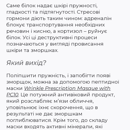
Саме білок надає шкірі пружності,
гладкості та підтягнутості. Стресові
гормони діють таким чином: адреналін
блокує транспортування необхідних
речовин і кисню, а кортизол – руйнує
білок. Усі ці деструктивні процеси
позначаються у вигляді провисання
шкіри та зморшках.
Який вихід?
Поліпшити пружність, і запобігти появі
зморщок, можна за допомогою пептидної
маски
Wrinkle Prescription Masque with
PC10
. Це потужний антивіковий продукт,
який розслабляє м’язи обличчя,
уповільнює їхнє скорочення, що в
результаті не дає зморшкам
поглиблюватися. Крім того, до складу
маски входять активні мінерали, які