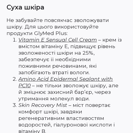
Суха шкіра
Не забувайте повсякчас зволожувати
шкіру. Для цього використовуйте
продукти GlyMed Plus:
Vitamin E Sensual Cell Cream
– крем із
вмістом вітаміну Е, підвищує рівень
зволоженості шкіри на 25%,
забезпечує її необхідними
поживними речовинами, які
запобігають втраті вологи.
Amino Acid Epidermal Sealant with
PC10
– не тільки зволожує шкіру, але
й зміцнює захисний бар’єр, через
утримання молекул води.
Skin Recovery Mist
– міст повертає
комфорт шкірі, завдяки
регенеративним властивостям
водоростей, гіалуронової кислоти і
вітаміну В.