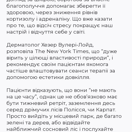
благополуччя допомагає зберегти її
здоровою, через зниження рівнів
кортизолу і адреналіну. Що вже казати
про те, що відсіч стресу покращує наш
настрій і відчуття себе у світі.
Дерматолог Хезер Вулері-Лойд,
розповіла The New York Times, що “дуже
вірить у цілющі властивості природи”, і
рекомендує своїм пацієнтам якомога
частіше влаштовувати сеанси терапії за
допомогою естетики довкілля.
Пацієнти відказують, що вони “не мають
на це часу”, однак це не обов’язково має
бути тижневий ретріт, заземлення десь
серед дрімучих лісів Полісся, чи Карпат.
Просто вийдіть у місцевий парк, де багато
зелені та дерев, або відвідайте
найближчий сосновий ліс і послухайте