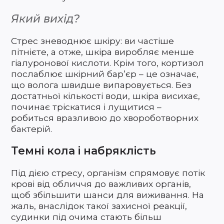
Який вихід?
Стрес зневоднює шкіру: ви частіше
пітнієте, а отже, шкіра виробляє менше
гіалуронової кислоти. Крім того, кортизол
послаблює шкірний бар’єр – це означає,
що волога швидше випаровується. Без
достатньої кількості води, шкіра висихає,
починає тріскатися і лущитися –
робиться вразливою до хвороботворних
бактерій.
Темні кола і набряклість
Під дією стресу, організм спрямовує потік
крові від обличчя до важливих органів,
щоб збільшити шанси для виживання. На
жаль, внаслідок такої захисної реакції,
судинки під очима стають більш