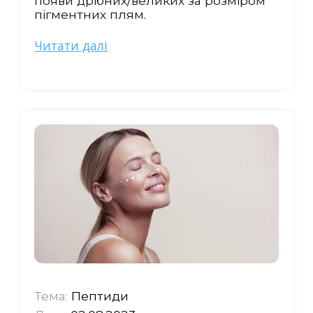
появи дрібних/великих за розміром
пігментних плям.
Читати далі
Тема:
Пептиди