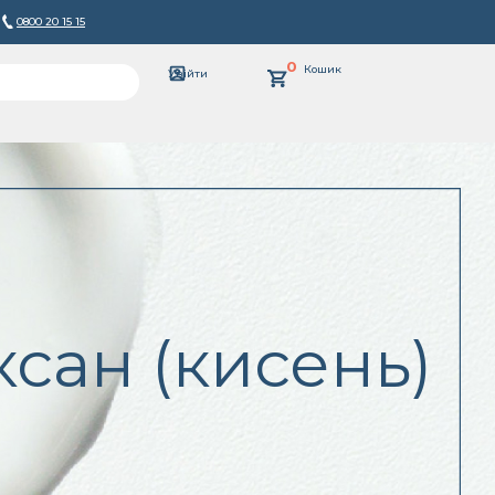
0800 20 15 15
0
Кошик
Увійти
сан (кисень)