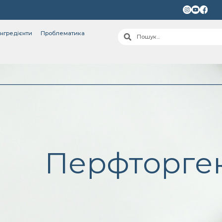
інгредієнти
Проблематика
Перфторгек