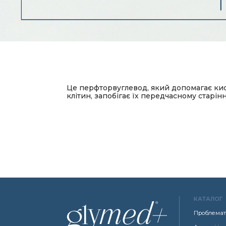
Це перфторвуглевод, який допомагає кис
клітин, запобігає їх передчасному старін
КАТАЛОГ
Проблемат