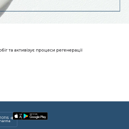
біг та активізує процеси регенерації
TOTIS
harma